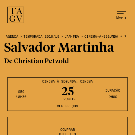
Menu
AGENDA
>
TEMPORADA 2018/19
>
JAN-FEV
>
CINEMA-A-SEGUNDA + 7
Salvador Martinha
De Christian Petzold
CINEMA À SEGUNDA
,
CINEMA
25
DURAÇÃO
SEG
18H30
2H00
FEV
,2019
VER PREÇOS
COMPRAR
BILHETES