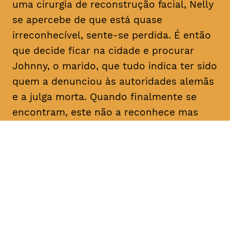
uma cirurgia de reconstrução facial, Nelly
se apercebe de que está quase
irreconhecível, sente-se perdida. É então
que decide ficar na cidade e procurar
Johnny, o marido, que tudo indica ter sido
quem a denunciou às autoridades alemãs
e a julga morta. Quando finalmente se
encontram, este não a reconhece mas
faz-lhe uma proposta: dadas as
semelhanças com a esposa que julga
falecida, pede-lhe que finja ser ela própria
e o ajude a reclamar uma herança em seu
nome. Determinada a descobrir a verdade
sobre as intenções do homem com quem
casou e que nunca deixou de amar, Nelly