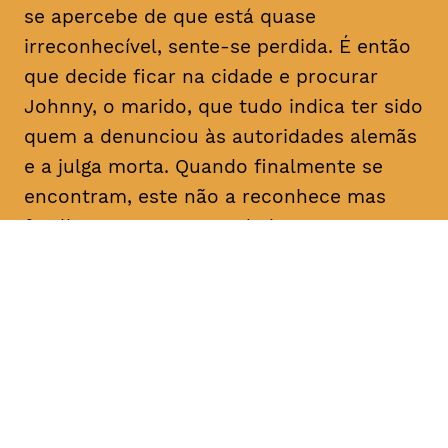
se apercebe de que está quase
irreconhecível, sente-se perdida. É então
que decide ficar na cidade e procurar
Johnny, o marido, que tudo indica ter sido
quem a denunciou às autoridades alemãs
e a julga morta. Quando finalmente se
encontram, este não a reconhece mas
faz-lhe uma proposta: dadas as
semelhanças com a esposa que julga
falecida, pede-lhe que finja ser ela própria
e o ajude a reclamar uma herança em seu
nome. Determinada a descobrir a verdade
sobre as intenções do homem com quem
casou e que nunca deixou de amar, Nelly
concorda.