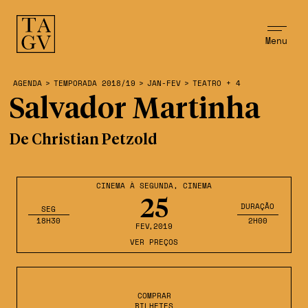
Menu
AGENDA
>
TEMPORADA 2018/19
>
JAN-FEV
>
TEATRO + 4
Salvador Martinha
De Christian Petzold
CINEMA À SEGUNDA
,
CINEMA
25
DURAÇÃO
SEG
18H30
2H00
FEV
,2019
VER PREÇOS
COMPRAR
BILHETES