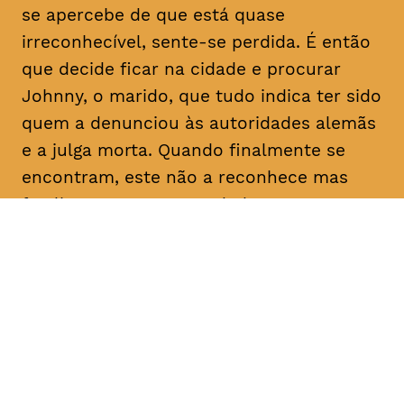
se apercebe de que está quase
irreconhecível, sente-se perdida. É então
que decide ficar na cidade e procurar
Johnny, o marido, que tudo indica ter sido
quem a denunciou às autoridades alemãs
e a julga morta. Quando finalmente se
encontram, este não a reconhece mas
faz-lhe uma proposta: dadas as
semelhanças com a esposa que julga
falecida, pede-lhe que finja ser ela própria
e o ajude a reclamar uma herança em seu
nome. Determinada a descobrir a verdade
sobre as intenções do homem com quem
casou e que nunca deixou de amar, Nelly
concorda.