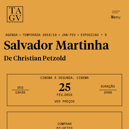
Menu
AGENDA
>
TEMPORADA 2018/19
>
JAN-FEV
>
EXPOSICAO + 5
Salvador Martinha
De Christian Petzold
CINEMA À SEGUNDA
,
CINEMA
25
DURAÇÃO
SEG
18H30
2H00
FEV
,2019
VER PREÇOS
COMPRAR
BILHETES