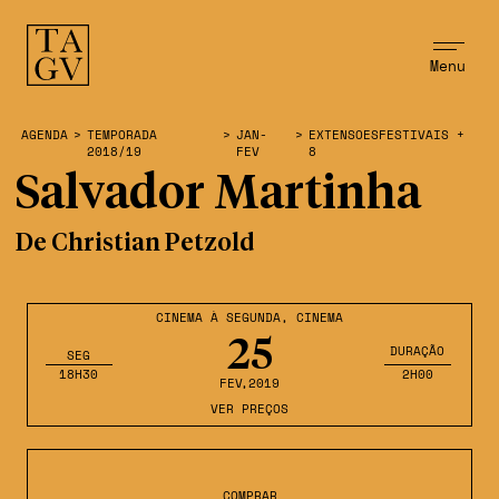
Menu
AGENDA
>
TEMPORADA
>
JAN-
>
EXTENSOESFESTIVAIS +
2018/19
FEV
8
Salvador Martinha
De Christian Petzold
CINEMA À SEGUNDA
,
CINEMA
25
DURAÇÃO
SEG
18H30
2H00
FEV
,2019
VER PREÇOS
COMPRAR