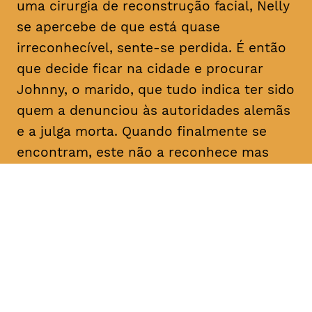
uma cirurgia de reconstrução facial, Nelly
se apercebe de que está quase
irreconhecível, sente-se perdida. É então
que decide ficar na cidade e procurar
Johnny, o marido, que tudo indica ter sido
quem a denunciou às autoridades alemãs
e a julga morta. Quando finalmente se
encontram, este não a reconhece mas
faz-lhe uma proposta: dadas as
semelhanças com a esposa que julga
falecida, pede-lhe que finja ser ela própria
e o ajude a reclamar uma herança em seu
nome. Determinada a descobrir a verdade
sobre as intenções do homem com quem
casou e que nunca deixou de amar, Nelly