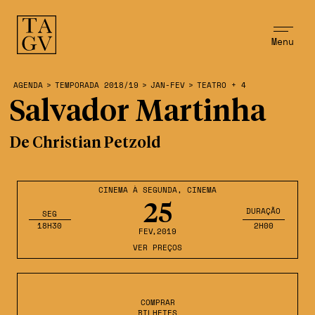
Menu
AGENDA
>
TEMPORADA 2018/19
>
JAN-FEV
>
TEATRO + 4
Salvador Martinha
De Christian Petzold
CINEMA À SEGUNDA
,
CINEMA
25
DURAÇÃO
SEG
18H30
2H00
FEV
,2019
VER PREÇOS
COMPRAR
BILHETES