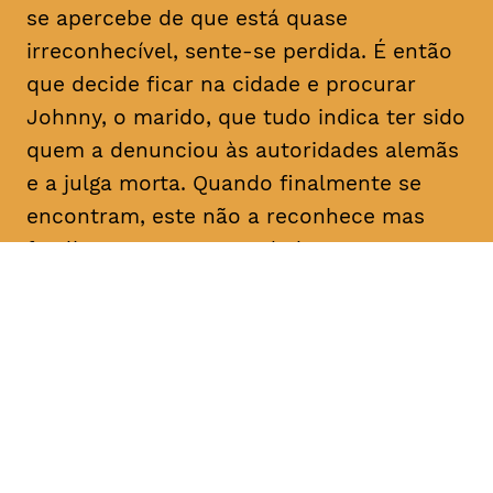
se apercebe de que está quase
irreconhecível, sente-se perdida. É então
que decide ficar na cidade e procurar
Johnny, o marido, que tudo indica ter sido
quem a denunciou às autoridades alemãs
e a julga morta. Quando finalmente se
encontram, este não a reconhece mas
faz-lhe uma proposta: dadas as
semelhanças com a esposa que julga
falecida, pede-lhe que finja ser ela própria
e o ajude a reclamar uma herança em seu
nome. Determinada a descobrir a verdade
sobre as intenções do homem com quem
casou e que nunca deixou de amar, Nelly
concorda.