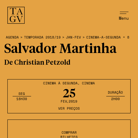
Menu
AGENDA
>
TEMPORADA 2018/19
>
JAN-FEV
>
CINEMA-A-SEGUNDA + 8
Salvador Martinha
De Christian Petzold
CINEMA À SEGUNDA
,
CINEMA
25
DURAÇÃO
SEG
18H30
2H00
FEV
,2019
VER PREÇOS
COMPRAR
BILHETES