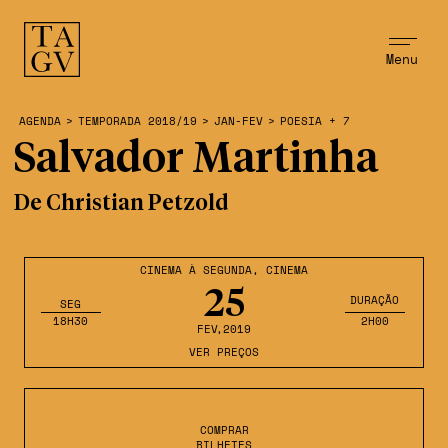
Menu
AGENDA
>
TEMPORADA 2018/19
>
JAN-FEV
>
POESIA + 7
Salvador Martinha
De Christian Petzold
CINEMA À SEGUNDA
,
CINEMA
25
DURAÇÃO
SEG
18H30
2H00
FEV
,2019
VER PREÇOS
COMPRAR
BILHETES