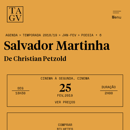
Menu
AGENDA
>
TEMPORADA 2018/19
>
JAN-FEV
>
POESIA + 6
Salvador Martinha
De Christian Petzold
CINEMA À SEGUNDA
,
CINEMA
25
DURAÇÃO
SEG
18H30
2H00
FEV
,2019
VER PREÇOS
COMPRAR
BILHETES