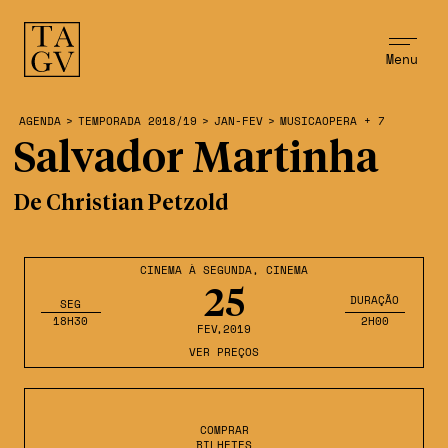
Menu
AGENDA
>
TEMPORADA 2018/19
>
JAN-FEV
>
MUSICAOPERA + 7
Salvador Martinha
De Christian Petzold
CINEMA À SEGUNDA
,
CINEMA
25
DURAÇÃO
SEG
18H30
2H00
FEV
,2019
VER PREÇOS
COMPRAR
BILHETES