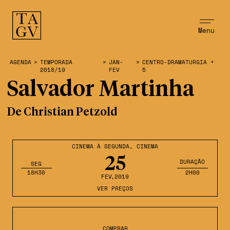
Menu
AGENDA
>
TEMPORADA
>
JAN-
>
CENTRO-DRAMATURGIA +
2018/19
FEV
5
Salvador Martinha
De Christian Petzold
CINEMA À SEGUNDA
,
CINEMA
25
DURAÇÃO
SEG
18H30
2H00
FEV
,2019
VER PREÇOS
COMPRAR