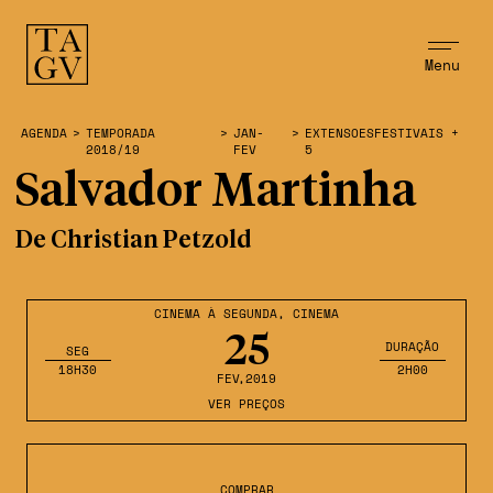
Menu
AGENDA
>
TEMPORADA
>
JAN-
>
EXTENSOESFESTIVAIS +
2018/19
FEV
5
Salvador Martinha
De Christian Petzold
CINEMA À SEGUNDA
,
CINEMA
25
DURAÇÃO
SEG
18H30
2H00
FEV
,2019
VER PREÇOS
COMPRAR