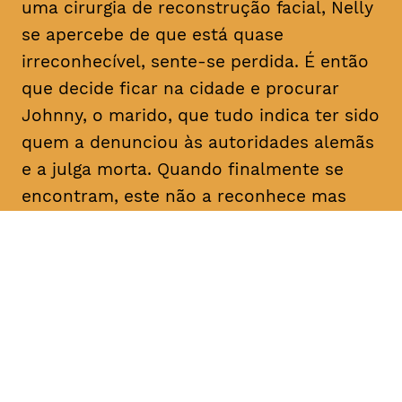
uma cirurgia de reconstrução facial, Nelly
se apercebe de que está quase
irreconhecível, sente-se perdida. É então
que decide ficar na cidade e procurar
Johnny, o marido, que tudo indica ter sido
quem a denunciou às autoridades alemãs
e a julga morta. Quando finalmente se
encontram, este não a reconhece mas
faz-lhe uma proposta: dadas as
semelhanças com a esposa que julga
falecida, pede-lhe que finja ser ela própria
e o ajude a reclamar uma herança em seu
nome. Determinada a descobrir a verdade
sobre as intenções do homem com quem
casou e que nunca deixou de amar, Nelly