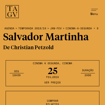
Menu
AGENDA
>
TEMPORADA 2018/19
>
JAN-FEV
>
CINEMA-A-SEGUNDA + 8
Salvador Martinha
De Christian Petzold
CINEMA À SEGUNDA
,
CINEMA
25
DURAÇÃO
SEG
18H30
2H00
FEV
,2019
VER PREÇOS
COMPRAR
BILHETES