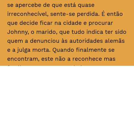
se apercebe de que está quase
irreconhecível, sente-se perdida. É então
que decide ficar na cidade e procurar
Johnny, o marido, que tudo indica ter sido
quem a denunciou às autoridades alemãs
e a julga morta. Quando finalmente se
encontram, este não a reconhece mas
faz-lhe uma proposta: dadas as
semelhanças com a esposa que julga
falecida, pede-lhe que finja ser ela própria
e o ajude a reclamar uma herança em seu
nome. Determinada a descobrir a verdade
sobre as intenções do homem com quem
casou e que nunca deixou de amar, Nelly
concorda.