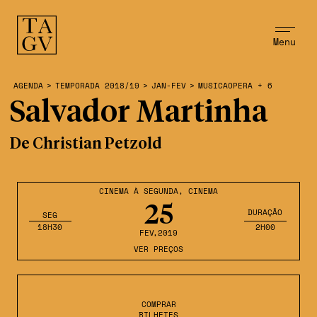
Menu
AGENDA
>
TEMPORADA 2018/19
>
JAN-FEV
>
MUSICAOPERA + 6
Salvador Martinha
De Christian Petzold
CINEMA À SEGUNDA
,
CINEMA
25
DURAÇÃO
SEG
18H30
2H00
FEV
,2019
VER PREÇOS
COMPRAR
BILHETES