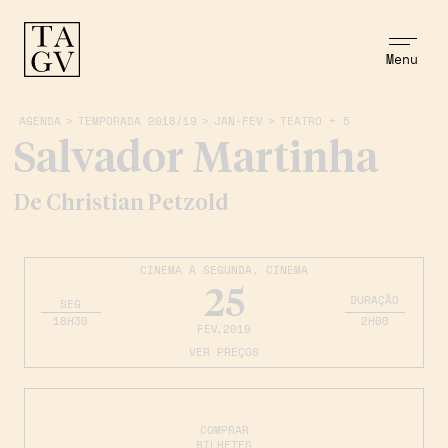
Menu
AGENDA
>
TEMPORADA 2018/19
>
JAN-FEV
>
TEATRO + 5
Salvador Martinha
De Christian Petzold
CINEMA À SEGUNDA
,
CINEMA
25
DURAÇÃO
SEG
18H30
2H00
FEV
,2019
VER PREÇOS
COMPRAR
BILHETES