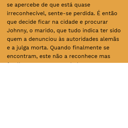
se apercebe de que está quase
irreconhecível, sente-se perdida. É então
que decide ficar na cidade e procurar
Johnny, o marido, que tudo indica ter sido
quem a denunciou às autoridades alemãs
e a julga morta. Quando finalmente se
encontram, este não a reconhece mas
faz-lhe uma proposta: dadas as
semelhanças com a esposa que julga
falecida, pede-lhe que finja ser ela própria
e o ajude a reclamar uma herança em seu
nome. Determinada a descobrir a verdade
sobre as intenções do homem com quem
casou e que nunca deixou de amar, Nelly
concorda.