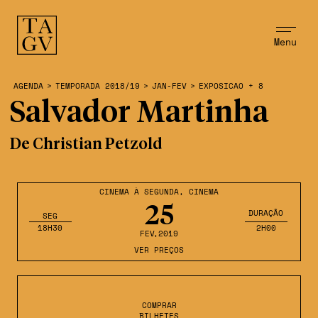
Menu
AGENDA
>
TEMPORADA 2018/19
>
JAN-FEV
>
EXPOSICAO + 8
Salvador Martinha
De Christian Petzold
CINEMA À SEGUNDA
,
CINEMA
25
DURAÇÃO
SEG
18H30
2H00
FEV
,2019
VER PREÇOS
COMPRAR
BILHETES