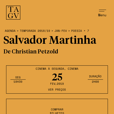
Menu
AGENDA
>
TEMPORADA 2018/19
>
JAN-FEV
>
POESIA + 7
Salvador Martinha
De Christian Petzold
CINEMA À SEGUNDA
,
CINEMA
25
DURAÇÃO
SEG
18H30
2H00
FEV
,2019
VER PREÇOS
COMPRAR
BILHETES