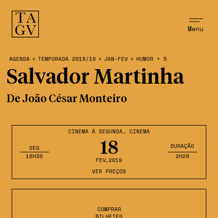
Menu
AGENDA
>
TEMPORADA 2018/19
>
JAN-FEV
>
HUMOR + 5
Salvador Martinha
De João César Monteiro
CINEMA À SEGUNDA
,
CINEMA
18
DURAÇÃO
SEG
18H30
2H20
FEV
,2019
VER PREÇOS
COMPRAR
BILHETES