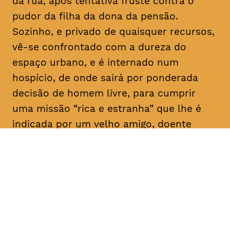
da rua, após tentativa fruste contra o
pudor da filha da dona da pensão.
Sozinho, e privado de quaisquer recursos,
vê-se confrontado com a dureza do
espaço urbano, e é internado num
hospício, de onde sairá por ponderada
decisão de homem livre, para cumprir
uma missão “rica e estranha” que lhe é
indicada por um velho amigo, doente
mental como ele: “Vai, e dá-lhes
trabalho!”. E aqui para nós, a rir a rir,
algum tem dado.