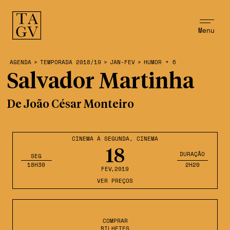
Menu
AGENDA
>
TEMPORADA 2018/19
>
JAN-FEV
>
HUMOR + 6
Salvador Martinha
De João César Monteiro
CINEMA À SEGUNDA
,
CINEMA
18
DURAÇÃO
SEG
18H30
2H20
FEV
,2019
VER PREÇOS
COMPRAR
BILHETES