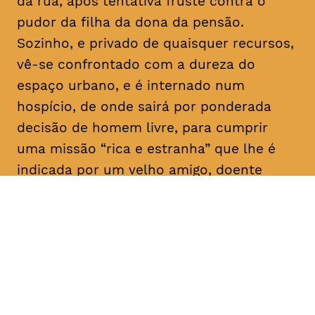
da rua, após tentativa fruste contra o
pudor da filha da dona da pensão.
Sozinho, e privado de quaisquer recursos,
vê-se confrontado com a dureza do
espaço urbano, e é internado num
hospício, de onde sairá por ponderada
decisão de homem livre, para cumprir
uma missão “rica e estranha” que lhe é
indicada por um velho amigo, doente
mental como ele: “Vai, e dá-lhes
trabalho!”. E aqui para nós, a rir a rir,
algum tem dado.