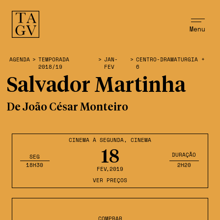
Menu
AGENDA
>
TEMPORADA
>
JAN-
>
CENTRO-DRAMATURGIA +
2018/19
FEV
6
Salvador Martinha
De João César Monteiro
CINEMA À SEGUNDA
,
CINEMA
18
DURAÇÃO
SEG
18H30
2H20
FEV
,2019
VER PREÇOS
COMPRAR