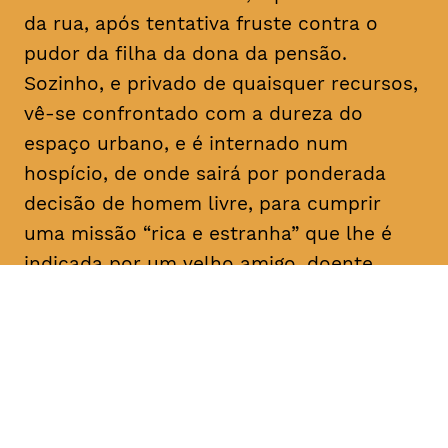
da rua, após tentativa fruste contra o
pudor da filha da dona da pensão.
Sozinho, e privado de quaisquer recursos,
vê-se confrontado com a dureza do
espaço urbano, e é internado num
hospício, de onde sairá por ponderada
decisão de homem livre, para cumprir
uma missão “rica e estranha” que lhe é
indicada por um velho amigo, doente
mental como ele: “Vai, e dá-lhes
trabalho!”. E aqui para nós, a rir a rir,
algum tem dado.