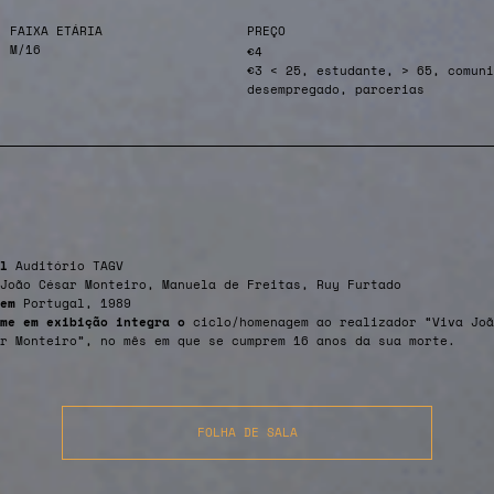
FAIXA ETÁRIA
PREÇO
M/16
€4
€3 < 25, estudante, > 65, comuni
desempregado, parcerias
l
Auditório TAGV
João César Monteiro, Manuela de Freitas, Ruy Furtado
em
Portugal, 1989
lme em exibição integra o
ciclo/homenagem ao realizador “Viva Joã
r Monteiro”, no mês em que se cumprem 16 anos da sua morte.
FOLHA DE SALA