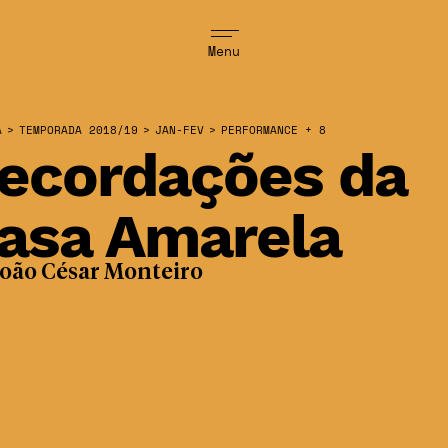
Menu
A
>
TEMPORADA 2018/19
>
JAN-FEV
>
PERFORMANCE + 8
ecordações da
asa Amarela
João César Monteiro