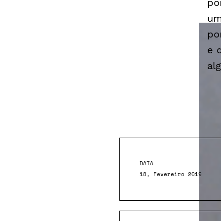
po
um
po
e d
al
DATA
18, Fevereiro 2019