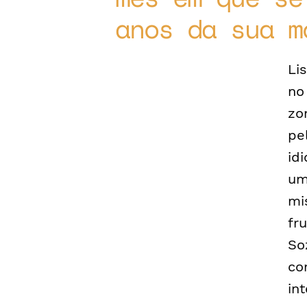
anos da sua m
Li
no
zo
pe
id
um
mi
fr
So
co
in