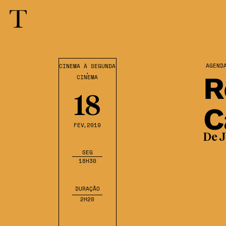
AGEND
CINEMA À SEGUNDA
,
R
CINEMA
18
C
FEV
,2019
De 
SEG
18H30
DURAÇÃO
2H20