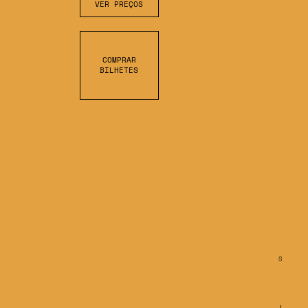
VER PREÇOS
COMPRAR
BILHETES
S
C
R
O
L
L