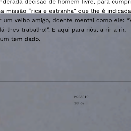
nderada decisão de homem livre, para cumpri
a missão “rica e estranha” que lhe é indicada
r um velho amigo, doente mental como ele: “V
á-lhes trabalho!”. E aqui para nós, a rir a rir,
gum tem dado.
HORÁRIO
18H30