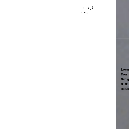
DURAÇÃO
2h20
Loca
Com
Orig
O fi
Césa