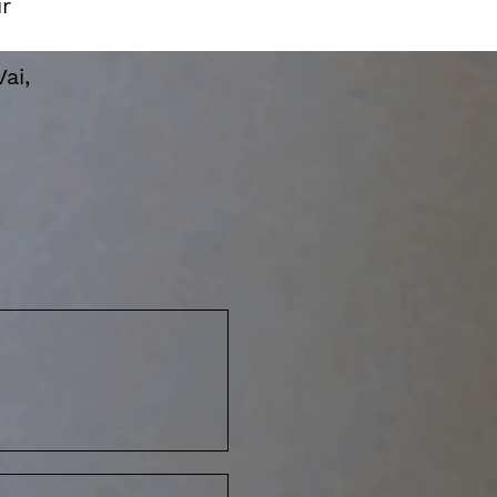
r
ai,