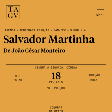
Menu
AGENDA
>
TEMPORADA 2018/19
>
JAN-FEV
>
HUMOR + 4
Salvador Martinha
De João César Monteiro
CINEMA À SEGUNDA
,
CINEMA
18
DURAÇÃO
SEG
18H30
2H20
FEV
,2019
VER PREÇOS
COMPRAR
BILHETES