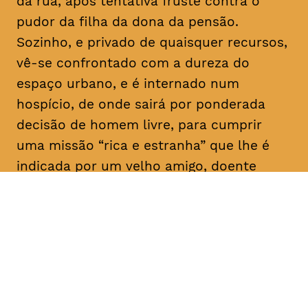
da rua, após tentativa fruste contra o
pudor da filha da dona da pensão.
Sozinho, e privado de quaisquer recursos,
vê-se confrontado com a dureza do
espaço urbano, e é internado num
hospício, de onde sairá por ponderada
decisão de homem livre, para cumprir
uma missão “rica e estranha” que lhe é
indicada por um velho amigo, doente
mental como ele: “Vai, e dá-lhes
trabalho!”. E aqui para nós, a rir a rir,
algum tem dado.