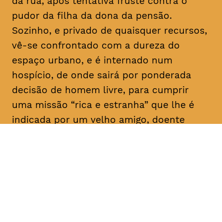
da rua, após tentativa fruste contra o
pudor da filha da dona da pensão.
Sozinho, e privado de quaisquer recursos,
vê-se confrontado com a dureza do
espaço urbano, e é internado num
hospício, de onde sairá por ponderada
decisão de homem livre, para cumprir
uma missão “rica e estranha” que lhe é
indicada por um velho amigo, doente
mental como ele: “Vai, e dá-lhes
trabalho!”. E aqui para nós, a rir a rir,
algum tem dado.