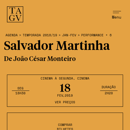
Menu
AGENDA
>
TEMPORADA 2018/19
>
JAN-FEV
>
PERFORMANCE + 6
Salvador Martinha
De João César Monteiro
CINEMA À SEGUNDA
,
CINEMA
18
DURAÇÃO
SEG
18H30
2H20
FEV
,2019
VER PREÇOS
COMPRAR
BILHETES