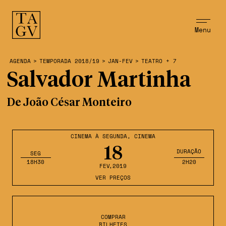
Menu
AGENDA
>
TEMPORADA 2018/19
>
JAN-FEV
>
TEATRO + 7
Salvador Martinha
De João César Monteiro
CINEMA À SEGUNDA
,
CINEMA
18
DURAÇÃO
SEG
18H30
2H20
FEV
,2019
VER PREÇOS
COMPRAR
BILHETES