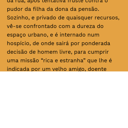
da rua, após tentativa fruste contra o
pudor da filha da dona da pensão.
Sozinho, e privado de quaisquer recursos,
vê-se confrontado com a dureza do
espaço urbano, e é internado num
hospício, de onde sairá por ponderada
decisão de homem livre, para cumprir
uma missão “rica e estranha” que lhe é
indicada por um velho amigo, doente
mental como ele: “Vai, e dá-lhes
trabalho!”. E aqui para nós, a rir a rir,
algum tem dado.