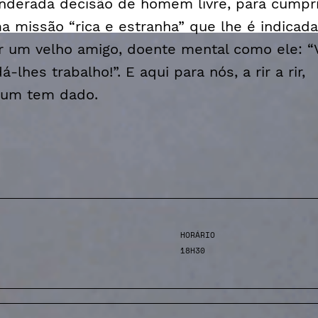
nderada decisão de homem livre, para cumpri
a missão “rica e estranha” que lhe é indicada
r um velho amigo, doente mental como ele: “V
á-lhes trabalho!”. E aqui para nós, a rir a rir,
gum tem dado.
HORÁRIO
18H30