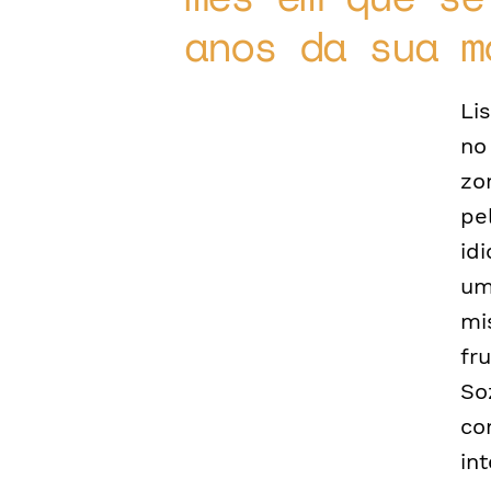
anos da sua m
Li
no
zo
pe
id
um
mi
fr
So
co
in