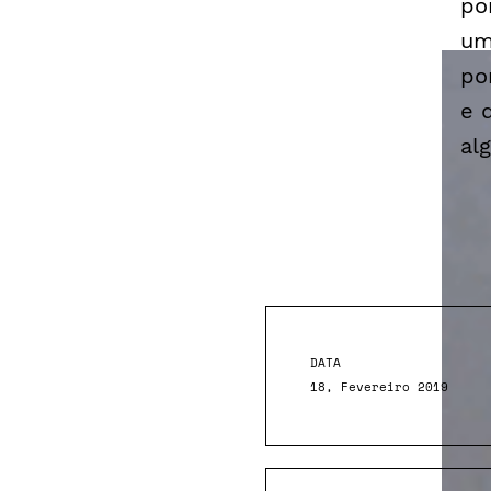
po
um
po
e d
al
DATA
18, Fevereiro 2019