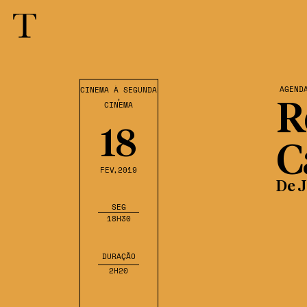
AGEND
CINEMA À SEGUNDA
,
CINEMA
R
18
C
FEV
,2019
De 
SEG
18H30
DURAÇÃO
2H20