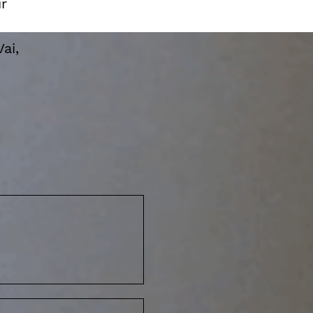
r
ai,