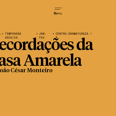
Menu
A
>
TEMPORADA
>
JAN-
>
CENTRO-DRAMATURGIA +
2018/19
FEV
5
ecordações da
asa Amarela
João César Monteiro