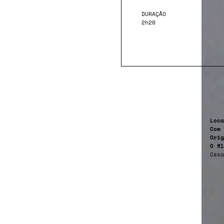
DURAÇÃO
2h20
Loca
Com
Orig
O fi
Césa