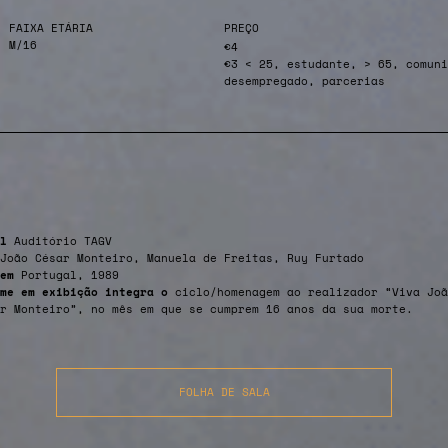
FAIXA ETÁRIA
PREÇO
M/16
€4
€3 < 25, estudante, > 65, comuni
desempregado, parcerias
l
Auditório TAGV
João César Monteiro, Manuela de Freitas, Ruy Furtado
em
Portugal, 1989
lme em exibição integra o
ciclo/homenagem ao realizador “Viva Joã
r Monteiro”, no mês em que se cumprem 16 anos da sua morte.
FOLHA DE SALA