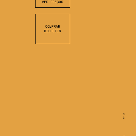
VER PREÇOS
COMPRAR
BILHETES
S
C
R
O
L
L