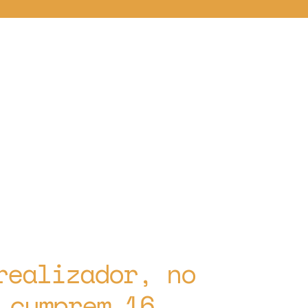
realizador, no
 cumprem 16