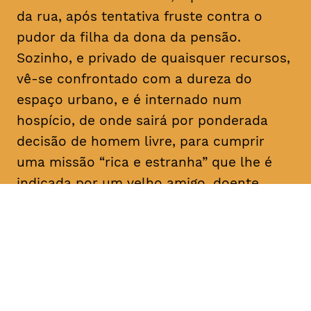
da rua, após tentativa fruste contra o
pudor da filha da dona da pensão.
Sozinho, e privado de quaisquer recursos,
vê-se confrontado com a dureza do
espaço urbano, e é internado num
hospício, de onde sairá por ponderada
decisão de homem livre, para cumprir
uma missão “rica e estranha” que lhe é
indicada por um velho amigo, doente
mental como ele: “Vai, e dá-lhes
trabalho!”. E aqui para nós, a rir a rir,
algum tem dado.