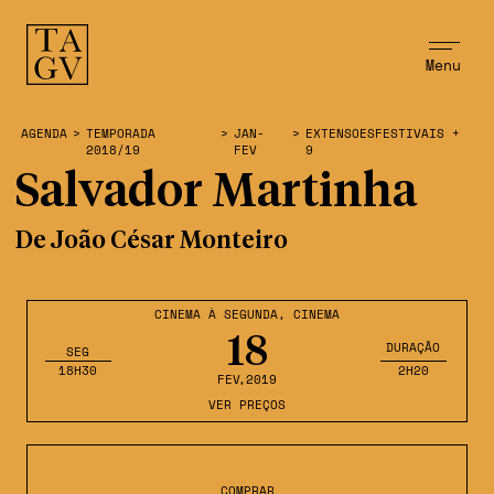
Menu
AGENDA
>
TEMPORADA
>
JAN-
>
EXTENSOESFESTIVAIS +
2018/19
FEV
9
Salvador Martinha
De João César Monteiro
CINEMA À SEGUNDA
,
CINEMA
18
DURAÇÃO
SEG
18H30
2H20
FEV
,2019
VER PREÇOS
COMPRAR