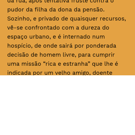
da rua, após tentativa fruste contra o
pudor da filha da dona da pensão.
Sozinho, e privado de quaisquer recursos,
vê-se confrontado com a dureza do
espaço urbano, e é internado num
hospício, de onde sairá por ponderada
decisão de homem livre, para cumprir
uma missão “rica e estranha” que lhe é
indicada por um velho amigo, doente
mental como ele: “Vai, e dá-lhes
trabalho!”. E aqui para nós, a rir a rir,
algum tem dado.