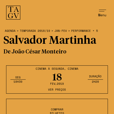
Menu
AGENDA
>
TEMPORADA 2018/19
>
JAN-FEV
>
PERFORMANCE + 5
Salvador Martinha
De João César Monteiro
CINEMA À SEGUNDA
,
CINEMA
18
DURAÇÃO
SEG
18H30
2H20
FEV
,2019
VER PREÇOS
COMPRAR
BILHETES