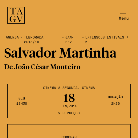
Menu
AGENDA
>
TEMPORADA
>
JAN-
>
EXTENSOESFESTIVAIS +
2018/19
FEV
6
Salvador Martinha
De João César Monteiro
CINEMA À SEGUNDA
,
CINEMA
18
DURAÇÃO
SEG
18H30
2H20
FEV
,2019
VER PREÇOS
COMPRAR