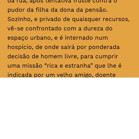
da rua, após tentativa fruste contra o
pudor da filha da dona da pensão.
Sozinho, e privado de quaisquer recursos,
vê-se confrontado com a dureza do
espaço urbano, e é internado num
hospício, de onde sairá por ponderada
decisão de homem livre, para cumprir
uma missão “rica e estranha” que lhe é
indicada por um velho amigo, doente
mental como ele: “Vai, e dá-lhes
trabalho!”. E aqui para nós, a rir a rir,
algum tem dado.