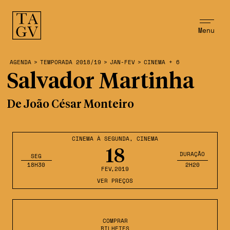
Menu
AGENDA
>
TEMPORADA 2018/19
>
JAN-FEV
>
CINEMA + 6
Salvador Martinha
De João César Monteiro
CINEMA À SEGUNDA
,
CINEMA
18
DURAÇÃO
SEG
18H30
2H20
FEV
,2019
VER PREÇOS
COMPRAR
BILHETES