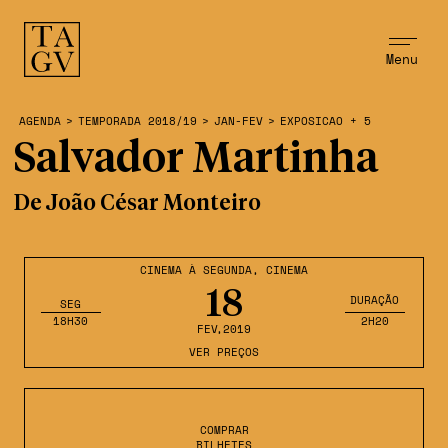
Menu
AGENDA
>
TEMPORADA 2018/19
>
JAN-FEV
>
EXPOSICAO + 5
Salvador Martinha
De João César Monteiro
CINEMA À SEGUNDA
,
CINEMA
18
DURAÇÃO
SEG
18H30
2H20
FEV
,2019
VER PREÇOS
COMPRAR
BILHETES