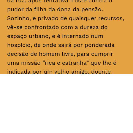
da rua, após tentativa fruste contra o
pudor da filha da dona da pensão.
Sozinho, e privado de quaisquer recursos,
vê-se confrontado com a dureza do
espaço urbano, e é internado num
hospício, de onde sairá por ponderada
decisão de homem livre, para cumprir
uma missão “rica e estranha” que lhe é
indicada por um velho amigo, doente
mental como ele: “Vai, e dá-lhes
trabalho!”. E aqui para nós, a rir a rir,
algum tem dado.