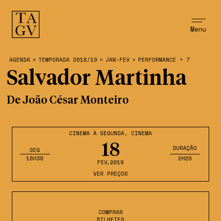
Menu
AGENDA
>
TEMPORADA 2018/19
>
JAN-FEV
>
PERFORMANCE + 7
Salvador Martinha
De João César Monteiro
CINEMA À SEGUNDA
,
CINEMA
18
DURAÇÃO
SEG
18H30
2H20
FEV
,2019
VER PREÇOS
COMPRAR
BILHETES