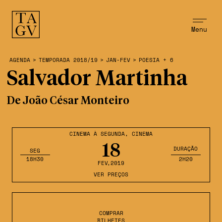
Menu
AGENDA
>
TEMPORADA 2018/19
>
JAN-FEV
>
POESIA + 6
Salvador Martinha
De João César Monteiro
CINEMA À SEGUNDA
,
CINEMA
18
DURAÇÃO
SEG
18H30
2H20
FEV
,2019
VER PREÇOS
COMPRAR
BILHETES