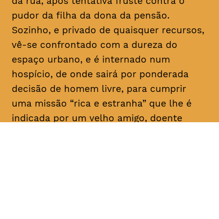
da rua, após tentativa fruste contra o
pudor da filha da dona da pensão.
Sozinho, e privado de quaisquer recursos,
vê-se confrontado com a dureza do
espaço urbano, e é internado num
hospício, de onde sairá por ponderada
decisão de homem livre, para cumprir
uma missão “rica e estranha” que lhe é
indicada por um velho amigo, doente
mental como ele: “Vai, e dá-lhes
trabalho!”. E aqui para nós, a rir a rir,
algum tem dado.