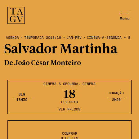
Menu
AGENDA
>
TEMPORADA 2018/19
>
JAN-FEV
>
CINEMA-A-SEGUNDA + 8
Salvador Martinha
De João César Monteiro
CINEMA À SEGUNDA
,
CINEMA
18
DURAÇÃO
SEG
18H30
2H20
FEV
,2019
VER PREÇOS
COMPRAR
BILHETES