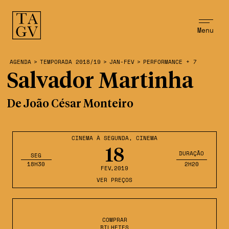
Menu
AGENDA
>
TEMPORADA 2018/19
>
JAN-FEV
>
PERFORMANCE + 7
Salvador Martinha
De João César Monteiro
CINEMA À SEGUNDA
,
CINEMA
18
DURAÇÃO
SEG
18H30
2H20
FEV
,2019
VER PREÇOS
COMPRAR
BILHETES