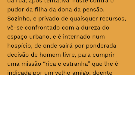
da rua, após tentativa fruste contra o
pudor da filha da dona da pensão.
Sozinho, e privado de quaisquer recursos,
vê-se confrontado com a dureza do
espaço urbano, e é internado num
hospício, de onde sairá por ponderada
decisão de homem livre, para cumprir
uma missão “rica e estranha” que lhe é
indicada por um velho amigo, doente
mental como ele: “Vai, e dá-lhes
trabalho!”. E aqui para nós, a rir a rir,
algum tem dado.