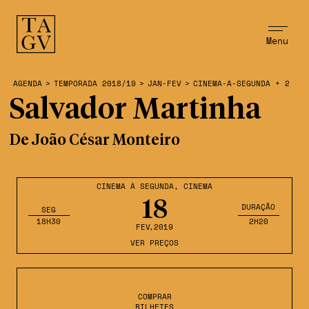
Menu
AGENDA
>
TEMPORADA 2018/19
>
JAN-FEV
>
CINEMA-A-SEGUNDA + 2
Salvador Martinha
De João César Monteiro
CINEMA À SEGUNDA
,
CINEMA
18
DURAÇÃO
SEG
18H30
2H20
FEV
,2019
VER PREÇOS
COMPRAR
BILHETES