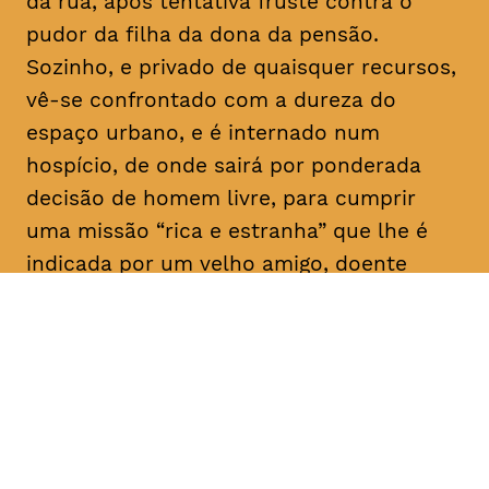
da rua, após tentativa fruste contra o
pudor da filha da dona da pensão.
Sozinho, e privado de quaisquer recursos,
vê-se confrontado com a dureza do
espaço urbano, e é internado num
hospício, de onde sairá por ponderada
decisão de homem livre, para cumprir
uma missão “rica e estranha” que lhe é
indicada por um velho amigo, doente
mental como ele: “Vai, e dá-lhes
trabalho!”. E aqui para nós, a rir a rir,
algum tem dado.