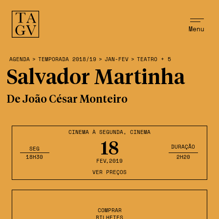
Menu
AGENDA
>
TEMPORADA 2018/19
>
JAN-FEV
>
TEATRO + 5
Salvador Martinha
De João César Monteiro
CINEMA À SEGUNDA
,
CINEMA
18
DURAÇÃO
SEG
18H30
2H20
FEV
,2019
VER PREÇOS
COMPRAR
BILHETES