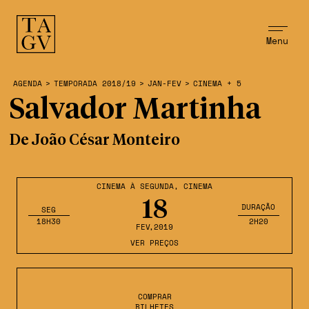
Menu
AGENDA
>
TEMPORADA 2018/19
>
JAN-FEV
>
CINEMA + 5
Salvador Martinha
De João César Monteiro
CINEMA À SEGUNDA
,
CINEMA
18
DURAÇÃO
SEG
18H30
2H20
FEV
,2019
VER PREÇOS
COMPRAR
BILHETES