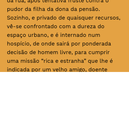
da rua, após tentativa fruste contra o
pudor da filha da dona da pensão.
Sozinho, e privado de quaisquer recursos,
vê-se confrontado com a dureza do
espaço urbano, e é internado num
hospício, de onde sairá por ponderada
decisão de homem livre, para cumprir
uma missão “rica e estranha” que lhe é
indicada por um velho amigo, doente
mental como ele: “Vai, e dá-lhes
trabalho!”. E aqui para nós, a rir a rir,
algum tem dado.