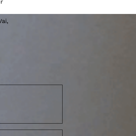
r
ai,