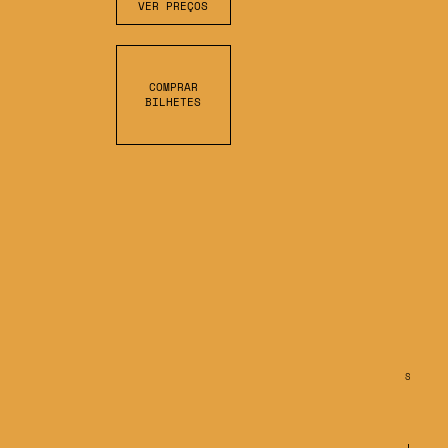
VER PREÇOS
COMPRAR
BILHETES
S
C
R
O
L
L