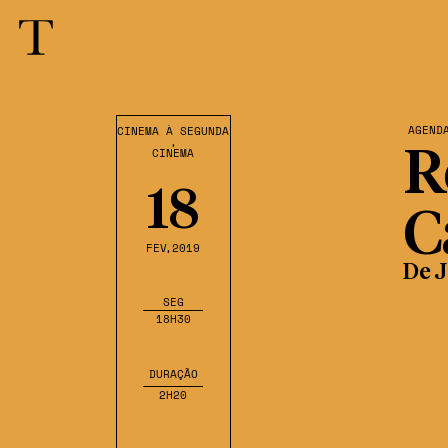
AGEND
CINEMA À SEGUNDA
,
CINEMA
R
18
C
FEV
,2019
De 
SEG
18H30
DURAÇÃO
2H20