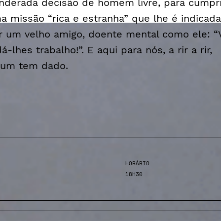
nderada decisão de homem livre, para cumpri
a missão “rica e estranha” que lhe é indicada
r um velho amigo, doente mental como ele: “V
á-lhes trabalho!”. E aqui para nós, a rir a rir,
gum tem dado.
HORÁRIO
18H30