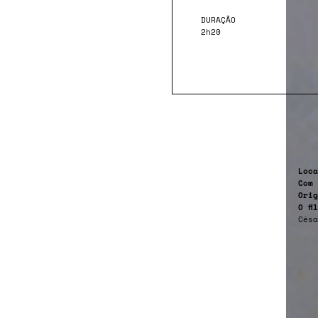
DURAÇÃO
2h20
Loca
Com
Orig
O fi
Césa