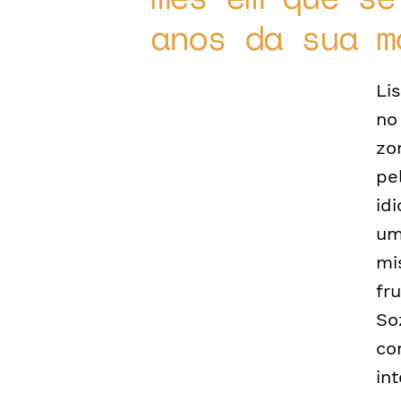
anos da sua m
Li
no
zo
pe
id
um
mi
fr
So
co
in