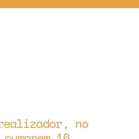
realizador, no
 cumprem 16