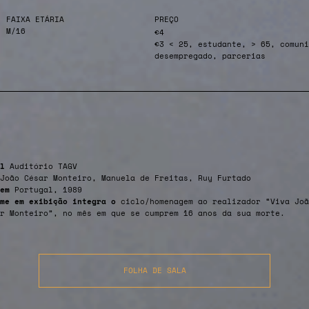
FAIXA ETÁRIA
PREÇO
M/16
€4
€3 < 25, estudante, > 65, comuni
desempregado, parcerias
l
Auditório TAGV
João César Monteiro, Manuela de Freitas, Ruy Furtado
em
Portugal, 1989
lme em exibição integra o
ciclo/homenagem ao realizador “Viva Joã
r Monteiro”, no mês em que se cumprem 16 anos da sua morte.
FOLHA DE SALA