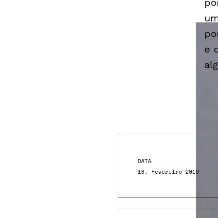
po
um
po
e d
al
DATA
18, Fevereiro 2019