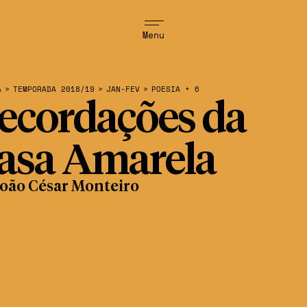
Menu
A
>
TEMPORADA 2018/19
>
JAN-FEV
>
POESIA + 6
ecordações da
asa Amarela
João César Monteiro