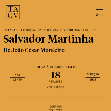
Menu
AGENDA
>
TEMPORADA 2018/19
>
JAN-FEV
>
MUSICAOPERA + 3
Salvador Martinha
De João César Monteiro
CINEMA À SEGUNDA
,
CINEMA
18
DURAÇÃO
SEG
18H30
2H20
FEV
,2019
VER PREÇOS
COMPRAR
BILHETES