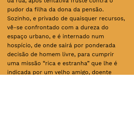
da rua, após tentativa fruste contra o
pudor da filha da dona da pensão.
Sozinho, e privado de quaisquer recursos,
vê-se confrontado com a dureza do
espaço urbano, e é internado num
hospício, de onde sairá por ponderada
decisão de homem livre, para cumprir
uma missão “rica e estranha” que lhe é
indicada por um velho amigo, doente
mental como ele: “Vai, e dá-lhes
trabalho!”. E aqui para nós, a rir a rir,
algum tem dado.