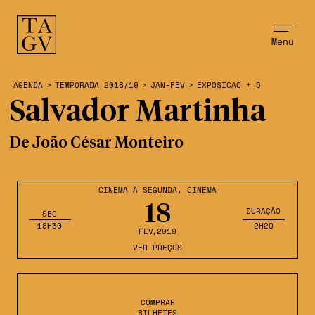
Menu
AGENDA
>
TEMPORADA 2018/19
>
JAN-FEV
>
EXPOSICAO + 6
Salvador Martinha
De João César Monteiro
CINEMA À SEGUNDA
,
CINEMA
18
DURAÇÃO
SEG
18H30
2H20
FEV
,2019
VER PREÇOS
COMPRAR
BILHETES