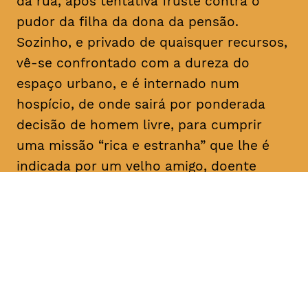
da rua, após tentativa fruste contra o
pudor da filha da dona da pensão.
Sozinho, e privado de quaisquer recursos,
vê-se confrontado com a dureza do
espaço urbano, e é internado num
hospício, de onde sairá por ponderada
decisão de homem livre, para cumprir
uma missão “rica e estranha” que lhe é
indicada por um velho amigo, doente
mental como ele: “Vai, e dá-lhes
trabalho!”. E aqui para nós, a rir a rir,
algum tem dado.