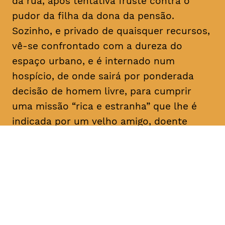
da rua, após tentativa fruste contra o
pudor da filha da dona da pensão.
Sozinho, e privado de quaisquer recursos,
vê-se confrontado com a dureza do
espaço urbano, e é internado num
hospício, de onde sairá por ponderada
decisão de homem livre, para cumprir
uma missão “rica e estranha” que lhe é
indicada por um velho amigo, doente
mental como ele: “Vai, e dá-lhes
trabalho!”. E aqui para nós, a rir a rir,
algum tem dado.