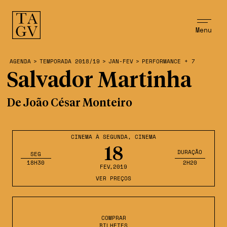
Menu
AGENDA
>
TEMPORADA 2018/19
>
JAN-FEV
>
PERFORMANCE + 7
Salvador Martinha
De João César Monteiro
CINEMA À SEGUNDA
,
CINEMA
18
DURAÇÃO
SEG
18H30
2H20
FEV
,2019
VER PREÇOS
COMPRAR
BILHETES