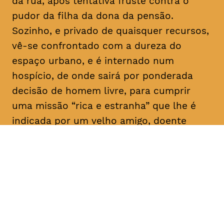
da rua, após tentativa fruste contra o
pudor da filha da dona da pensão.
Sozinho, e privado de quaisquer recursos,
vê-se confrontado com a dureza do
espaço urbano, e é internado num
hospício, de onde sairá por ponderada
decisão de homem livre, para cumprir
uma missão “rica e estranha” que lhe é
indicada por um velho amigo, doente
mental como ele: “Vai, e dá-lhes
trabalho!”. E aqui para nós, a rir a rir,
algum tem dado.