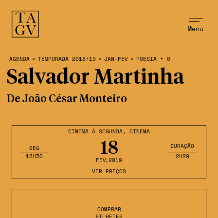
Menu
AGENDA
>
TEMPORADA 2018/19
>
JAN-FEV
>
POESIA + 6
Salvador Martinha
De João César Monteiro
CINEMA À SEGUNDA
,
CINEMA
18
DURAÇÃO
SEG
18H30
2H20
FEV
,2019
VER PREÇOS
COMPRAR
BILHETES