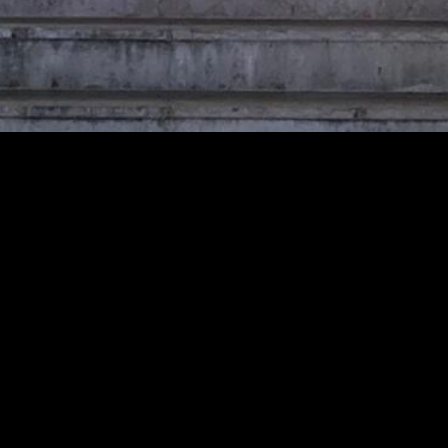
Um espetáculo sobre o
universo do singular onde
personagens individualistas
se questionam sobre o
coletivo de uma Europa em
estado de emergência
A partir de peças contemporâneas
escolhemos estes monólogos que