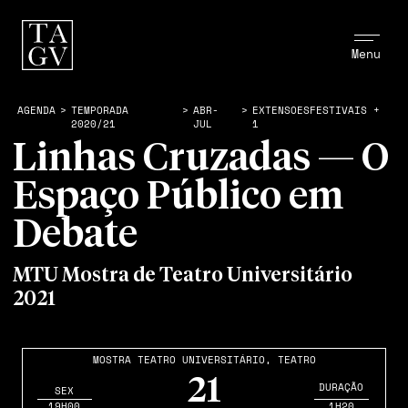
Menu
AGENDA
>
TEMPORADA
>
ABR-
>
EXTENSOESFESTIVAIS +
2020/21
JUL
1
Linhas Cruzadas — O
Espaço Público em
Debate
MTU Mostra de Teatro Universitário
2021
MOSTRA TEATRO UNIVERSITÁRIO
,
TEATRO
21
DURAÇÃO
SEX
19H00
1H20