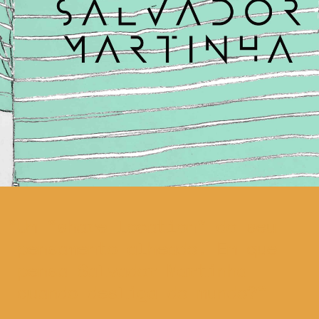
Um “share location” do seu
pensamento alheado. Em que
pensa Salvador Martinha
quando desliga do mundo?