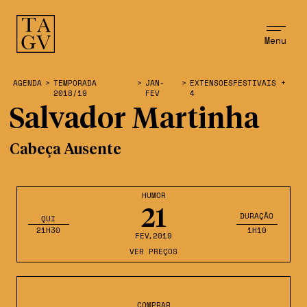
Menu
AGENDA
>
TEMPORADA
>
JAN-
>
EXTENSOESFESTIVAIS +
2018/19
FEV
4
Salvador Martinha
Cabeça Ausente
HUMOR
21
DURAÇÃO
QUI
21H30
1H10
FEV
,2019
VER PREÇOS
COMPRAR