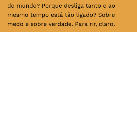
do mundo? Porque desliga tanto e ao
mesmo tempo está tão ligado? Sobre
medo e sobre verdade. Para rir, claro.
DATA
HORÁRIO
21, Fevereiro 2019
21H30
DURAÇÃO
FAIXA ETÁRIA
PREÇO
1h10
M/16
€15
€12 < 25, estudante, > 65,
comunidade UC, grupo ≥ 10,
desempregado, parcerias