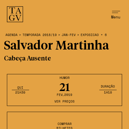
Menu
AGENDA
>
TEMPORADA 2018/19
>
JAN-FEV
>
EXPOSICAO + 6
Salvador Martinha
Cabeça Ausente
HUMOR
21
DURAÇÃO
QUI
21H30
1H10
FEV
,2019
VER PREÇOS
COMPRAR
BILHETES