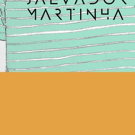
Um “share location” do seu
pensamento alheado. Em que
pensa Salvador Martinha
quando desliga do mundo?