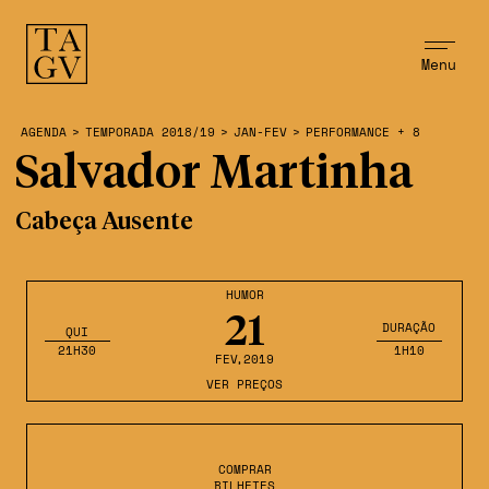
Menu
AGENDA
>
TEMPORADA 2018/19
>
JAN-FEV
>
PERFORMANCE + 8
Salvador Martinha
Cabeça Ausente
HUMOR
21
DURAÇÃO
QUI
21H30
1H10
FEV
,2019
VER PREÇOS
COMPRAR
BILHETES