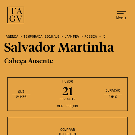
Menu
AGENDA
>
TEMPORADA 2018/19
>
JAN-FEV
>
POESIA + 5
Salvador Martinha
Cabeça Ausente
HUMOR
21
DURAÇÃO
QUI
21H30
1H10
FEV
,2019
VER PREÇOS
COMPRAR
BILHETES