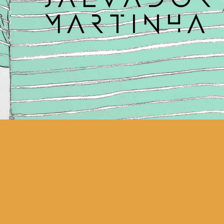
Um “share location” do seu
pensamento alheado. Em que
pensa Salvador Martinha
quando desliga do mundo?