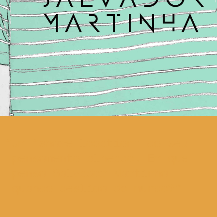
Um “share location” do seu
pensamento alheado. Em que
pensa Salvador Martinha
quando desliga do mundo?