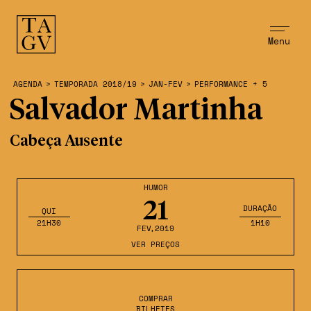
Menu
AGENDA
>
TEMPORADA 2018/19
>
JAN-FEV
>
PERFORMANCE + 5
Salvador Martinha
Cabeça Ausente
HUMOR
21
DURAÇÃO
QUI
21H30
1H10
FEV
,2019
VER PREÇOS
COMPRAR
BILHETES