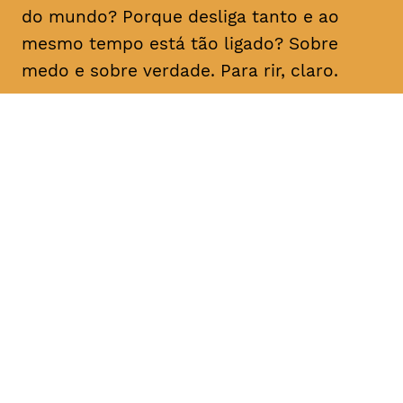
do mundo? Porque desliga tanto e ao
mesmo tempo está tão ligado? Sobre
medo e sobre verdade. Para rir, claro.
DATA
HORÁRIO
21, Fevereiro 2019
21H30
DURAÇÃO
FAIXA ETÁRIA
PREÇO
1h10
M/16
€15
€12 < 25, estudante, > 65,
comunidade UC, grupo ≥ 10,
desempregado, parcerias