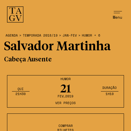
Menu
AGENDA
>
TEMPORADA 2018/19
>
JAN-FEV
>
HUMOR + 6
Salvador Martinha
Cabeça Ausente
HUMOR
21
DURAÇÃO
QUI
21H30
1H10
FEV
,2019
VER PREÇOS
COMPRAR
BILHETES