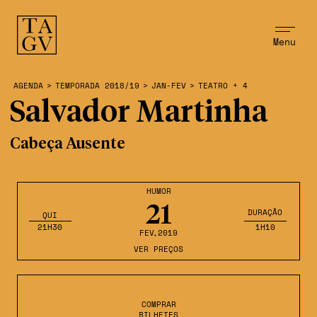
Menu
AGENDA
>
TEMPORADA 2018/19
>
JAN-FEV
>
TEATRO + 4
Salvador Martinha
Cabeça Ausente
HUMOR
21
DURAÇÃO
QUI
21H30
1H10
FEV
,2019
VER PREÇOS
COMPRAR
BILHETES