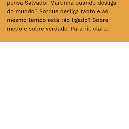
pensa Salvador Martinha quando desliga
do mundo? Porque desliga tanto e ao
mesmo tempo está tão ligado? Sobre
medo e sobre verdade. Para rir, claro.
DATA
HORÁRIO
21, Fevereiro 2019
21H30
DURAÇÃO
FAIXA ETÁRIA
PREÇO
1h10
M/16
€15
€12 < 25, estudante, > 65,
comunidade UC, grupo ≥ 10,
desempregado, parcerias